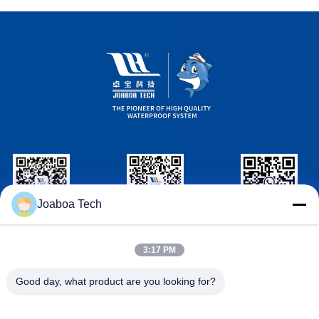
Joaboa Tech
wechat NHẬN
LinkedIn NHẬN
ID WhatsAPP
DẠNG
DẠNG
3:17 PM
Liên hệ với chúng tôi
Good day, what product are you looking for?

Điện thoại
+86-0755-33052250