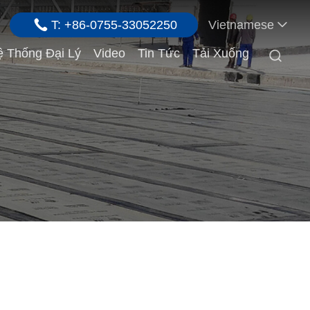
T: +86-0755-33052250
Vietnamese
 Thống Đại Lý
Video
Tin Tức
Tải Xuống
