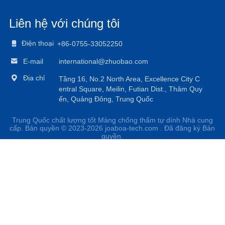
Liên hệ với chúng tôi

Điện thoại
+86-0755-33052250

E-mail
international@zhuobao.com

Địa chỉ
Tầng 16, No.2 North Area, Excellence City C
entral Square, Meilin, Futian Dist., Thâm Quy
ến, Quảng Đông, Trung Quốc
Trung Quốc chất lượng tốt Màng chống thấm tự dính Nhà cung
cấp. Bản quyền © 2023-2026 joaboa-tech.com . Đã đăng ký Bản
quyền.