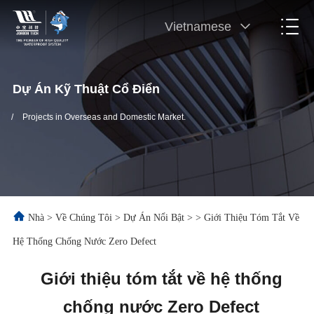
Vietnamese
Dự Án Kỹ Thuật Cổ Điển
/
Projects in Overseas and Domestic Market.
Nhà
>
Về Chúng Tôi
>
Dự Án Nổi Bật
>
>
Giới Thiệu Tóm Tắt Về
Hệ Thống Chống Nước Zero Defect
Giới thiệu tóm tắt về hệ thống
chống nước Zero Defect