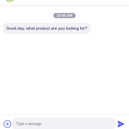
wechat NHẬN
LinkedIn NHẬN
ID WhatsAPP
10:45 AM
DẠNG
DẠNG
Good day, what product are you looking for?
Liên hệ với chúng tôi

Điện thoại
+86-0755-33052250

E-mail
international@zhuobao.com

Địa chỉ
Tầng 16, No.2 North Area, Excellence City C
entral Square, Meilin, Futian Dist., Thâm Quy
ến, Quảng Đông, Trung Quốc
Trung Quốc chất lượng tốt Màng chống thấm tự dính Nhà cung
cấp. Bản quyền © 2023-2026 joaboa-tech.com . Đã đăng ký Bản
quyền.