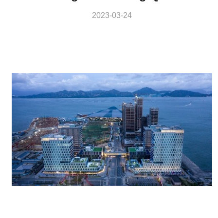
Shekou, Thâm Quyến
2023-03-24