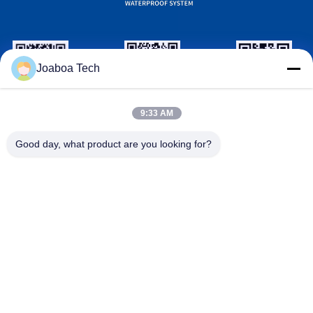
Joaboa Tech
wechat NHẬN
LinkedIn NHẬN
ID WhatsAPP
9:33 AM
DẠNG
DẠNG
Good day, what product are you looking for?
Liên hệ với chúng tôi

Điện thoại
+86-0755-33052250

E-mail
international@zhuobao.com

Địa chỉ
Tầng 16, No.2 North Area, Excellence City C
entral Square, Meilin, Futian Dist., Thâm Quy
ến, Quảng Đông, Trung Quốc
Trung Quốc chất lượng tốt Màng chống thấm tự dính Nhà cung
cấp. Bản quyền © 2023-2026 joaboa-tech.com . Đã đăng ký Bản