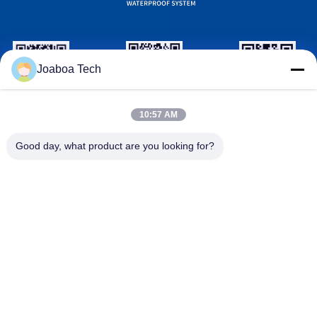
Joaboa Tech
wechat NHẬN
LinkedIn NHẬN
ID WhatsAPP
10:57 AM
DẠNG
DẠNG
Good day, what product are you looking for?
Liên hệ với chúng tôi

Điện thoại
+86-0755-33052250

E-mail
international@zhuobao.com

Địa chỉ
Tầng 16, No.2 North Area, Excellence City C
entral Square, Meilin, Futian Dist., Thâm Quy
ến, Quảng Đông, Trung Quốc
Trung Quốc chất lượng tốt Màng chống thấm tự dính Nhà cung
cấp. Bản quyền © 2023-2026 joaboa-tech.com . Đã đăng ký Bản