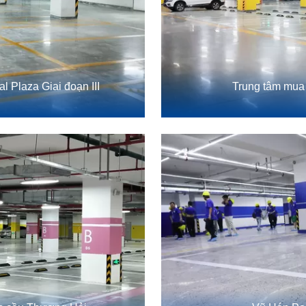
 Plaza Giai đoạn III
Trung tâm mua