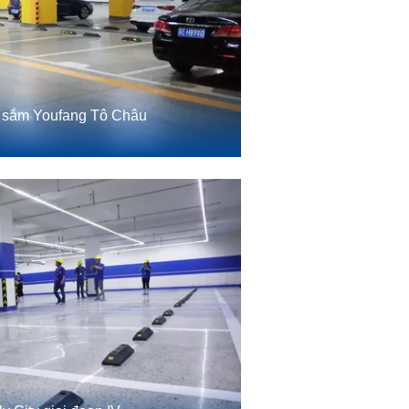
 sắm Youfang Tô Châu