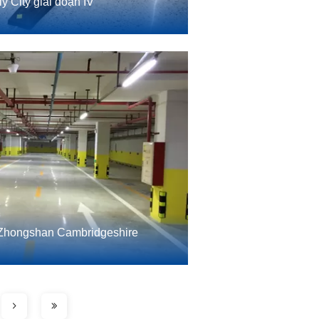
y City giai đoạn IV
 Zhongshan Cambridgeshire