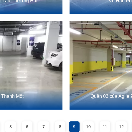
àn cầu Thượng Hải
Vũ Hán Pol
 Thành Một
Quận 03 của Agile
5
6
7
8
9
10
11
12