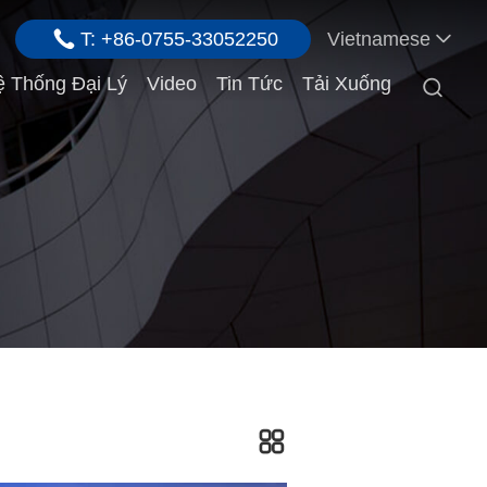
T: +86-0755-33052250
Vietnamese
 Thống Đại Lý
Video
Tin Tức
Tải Xuống
