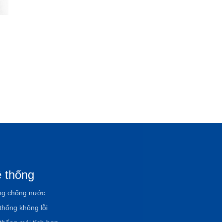
 thống
g chống nước
thống không lỗi