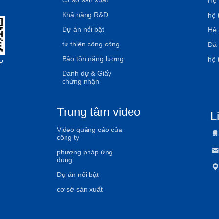
cơ sở sản xuất
Hệ 
Khả năng R&D
hệ 
Dự án nổi bật
Hệ 
từ thiện công cộng
Đá 
Bảo tồn năng lượng
hệ 
P
Danh dự & Giấy
chứng nhận
Trung tâm video
L
Video quảng cáo của
công ty
phương pháp ứng
dụng
Dự án nổi bật
cơ sở sản xuất