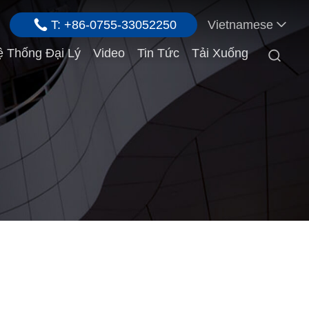
T: +86-0755-33052250
Vietnamese
 Thống Đại Lý
Video
Tin Tức
Tải Xuống
