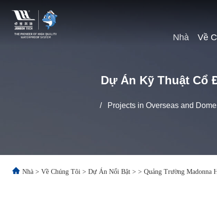
Nhà
Về C
Dự Án Kỹ Thuật Cổ 
/
Projects in Overseas and Domes
Nhà
>
Về Chúng Tôi
>
Dự Án Nổi Bật
>
>
Quảng Trường Madonna H