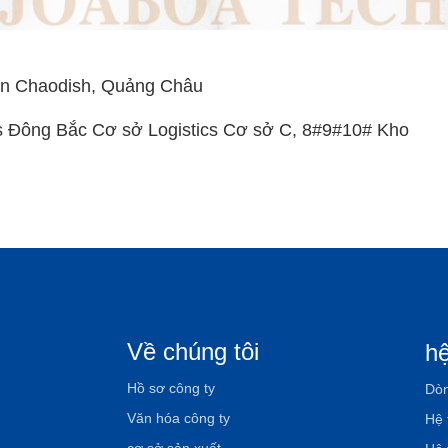
an Chaodish, Quảng Châu
s Đông Bắc Cơ sở Logistics Cơ sở C, 8#9#10# Kho
Về chúng tôi
hệ
Hồ sơ công ty
Dòn
Văn hóa công ty
Hệ 