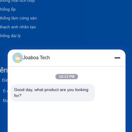
thống mái tích hợp
thống ốp
thống làm cứng sàn
thạch anh nhân tạo
thống đại lý
Joaboa Tech
iên hệ với chúng tôi
10:13 PM

Điện thoại
+86-0755-33052250
Good day, what product are you looking 

E-mail
international@zhuobao.com
for?

Địa chỉ
Tầng 16, No.2 North Area, E
xcellence City Central Squar
e, Meilin, Futian Dist., Thâm
Quyến, Quảng Đông, Trung
Quốc