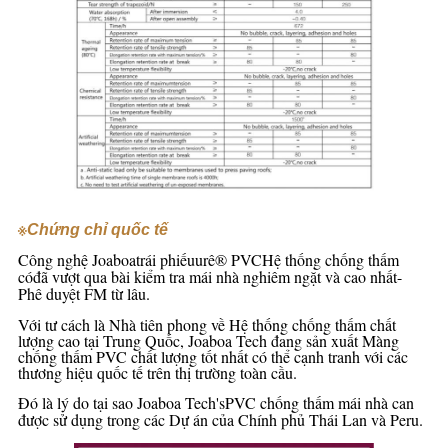
※
Chứng chỉ quốc tế
Công nghệ Joaboa
trái phiếu
urê® PVC
Hệ thống chống thấm
có
đã vượt qua bài kiểm tra mái nhà nghiêm ngặt và cao nhất-
Phê duyệt FM từ lâu.
Với tư cách là Nhà tiên phong về Hệ thống chống thấm chất
lượng cao tại Trung Quốc, Joaboa Tech đang sản xuất Màng
chống thấm PVC chất lượng tốt nhất có thể cạnh tranh với các
thương hiệu quốc tế trên thị trường toàn cầu.
Đó là lý do tại sao Joaboa Tech's
PVC chống thấm mái nhà c
an
được sử dụng trong các Dự án của Chính phủ Thái Lan và Peru.