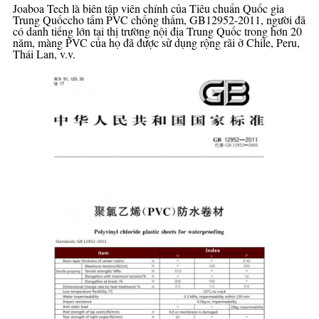
Joaboa Tech là biên tập viên chính của Tiêu chuẩn Quốc gia
Trung Quốc
cho tấm PVC chống thấm, GB12952-
2011, người đã
có danh tiếng lớn tại thị trường nội địa Trung Quốc trong hơn 20
năm, màng PVC của họ đã được sử dụng rộng rãi ở Chile, Peru,
Thái Lan, v.v.