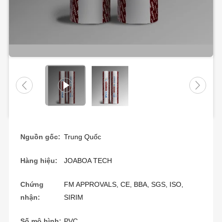
Nguồn gốc:
Trung Quốc
Hàng hiệu:
JOABOA TECH
Chứng
FM APPROVALS, CE, BBA, SGS, ISO,
nhận:
SIRIM
Số mô hình:
PVC