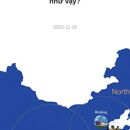
như vậy?
2022-11-16