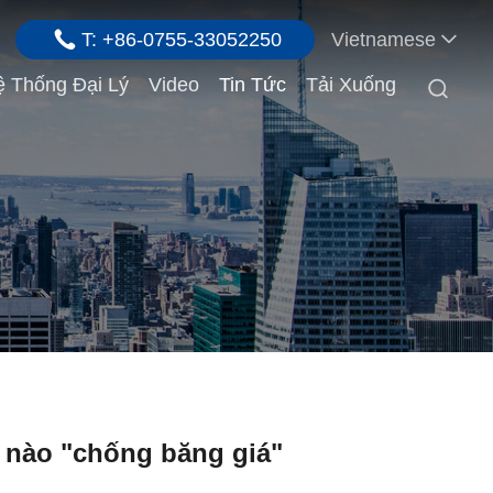
T: +86-0755-33052250
Vietnamese
 Thống Đại Lý
Video
Tin Tức
Tải Xuống

m nào "chống băng giá"