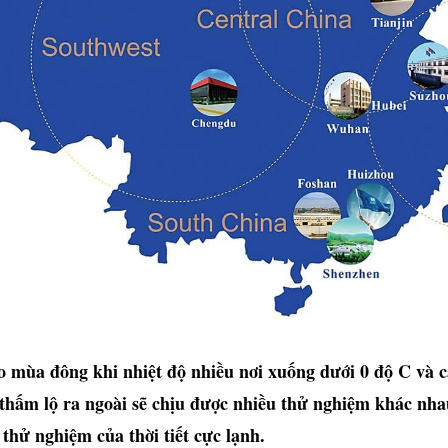
mùa đông khi nhiệt độ nhiều nơi xuống dưới 0 độ C và c
thấm lộ ra ngoài sẽ chịu được nhiều thử nghiệm khác nha
thử nghiệm của thời tiết cực lạnh.