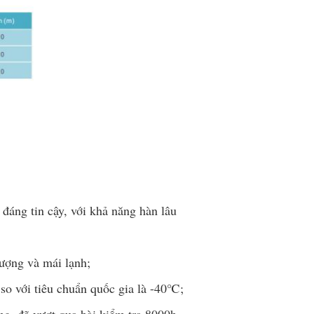
đáng tin cậy, với khả năng hàn lâu
lượng và mái lạnh;
so với tiêu chuẩn quốc gia là -40℃;
ng, đã vượt qua bài kiểm tra 8000h