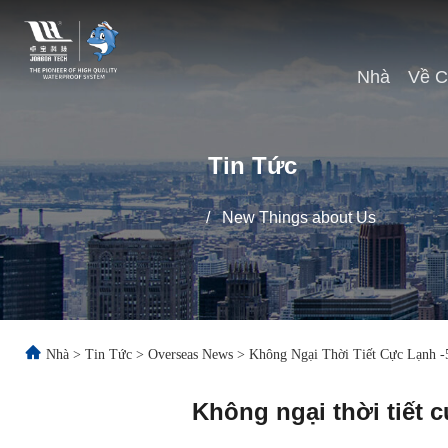
Nhà
Về C
Tin Tức
/
New Things about Us
Nhà
>
Tin Tức
>
Overseas News
>
Không Ngại Thời Tiết Cực Lạnh 
Không ngại thời tiết 