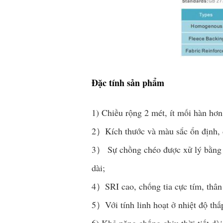
Đặc tính sản phẩm
1) Chiều rộng 2 mét, ít mối hàn hơn,
2）Kích thước và màu sắc ổn định, độ
3） Sự chồng chéo được xử lý bằng h
dài;
4）SRI cao, chống tia cực tím, thân 
5）Với tính linh hoạt ở nhiệt độ thấ
6) Khả năng chống chịu thời tiết dà