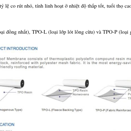
ỷ lệ co rút nhỏ, tính linh hoạt ở nhiệt độ thấp tốt, tuổi thọ c
ại đồng nhất), TPO-L (loại lớp lót lông cừu) và TPO-P (loại g