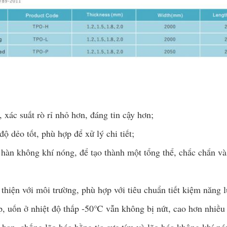
 xác suất rò rỉ nhỏ hơn, đáng tin cậy hơn;
 dẻo tốt, phù hợp để xử lý chi tiết;
àn không khí nóng, để tạo thành một tổng thể, chắc chắn và 
thiện với môi trường, phù hợp với tiêu chuẩn tiết kiệm năng 
p, uốn ở nhiệt độ thấp -50℃ vẫn không bị nứt, cao hơn nhiều 
i hạn, chống lão hóa bằng tia cực tím và lão hóa không khí nó